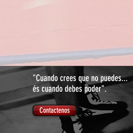
"Cuando crees que no puedes...
és cuando debes poder".
Contactenos